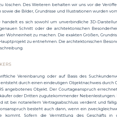
 löschen. Des Weiteren behalten wir uns vor die Veröffent
sowie die Bilder, Grundrisse und Illustrationen wurden vom
andelt es sich sowohl um unverbindliche 3D-Darstellung
genauen Schnitt oder die architektonischen Besonderh
ieser Wohneinheit zu machen. Die exakten Größen, Grundr
Hauptprojekt zu entnehmen. Die architektonischen Besond
schreibung.
KERS
iftliche Vereinbarung oder auf Basis des Suchkunden
ntsteht durch einen eindeutigen Objektnachweis durch 
S angebotenes Objekt. Der Courtageanspruch errechnet 
Verkäufer oder Dritten zugutekommender Nebenleistungen.
d ist bei notariellem Vertragsabschluss verdient und fälli
ionsanspruch besteht auch dann, wenn ein zweckgleichwert
e kommt. Sofern die Vermittlung des Geschäfts in de