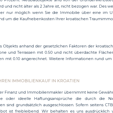
nd nicht älter als 2 Jahre ist, nicht bezogen war. Des we
 aber nur möglich wenn Sie die Immobilie über eine im 
rund um die Kaufnebenkosten Ihrer kroatischen Traumimmob
s Objekts anhand der gesetzlichen Faktoren der kroatis
ne und Terrassen mit 0.50 und nicht überdachte Flächen
ärten mit 0.10 angerechnet. Weitere Informationen rund u
HREN IMMOBILIENKAUF IN KROATIEN
er Finanz und Immobilienmakler übernimmt keine Gewähr für
ielle oder ideelle Haftungsansprüche die durch die N
en sind grundsätzlich ausgeschlossen. Sofern seitens CT
gebot ist freibleibend. Wir behalten es uns ausdrücklic