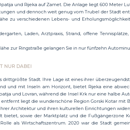
patija und Rijeka auf Zamet. Die Anlage liegt 600 Meter Lu
ichtungen und dennoch weit genug vom Trubel der Stadt en
ähe zu verschiedenen Lebens- und Erholungsmöglichkeiten
ndergarten, Laden, Arztpraxis, Strand, offene Tennisplätze
e zur Ringstraße gelangen Sie in nur fünfzehn Autominuten
T NUR DABEI
s drittgrößte Stadt. Ihre Lage ist eines ihrer überzeugend
 und mit Inseln am Horizont, bietet Rijeka eine abwech
Opatija und Lovran, während die Insel Krk nur eine halbe A
n entfernt liegt die wunderschöne Region Gorski Kotar mit
n ihrer Architektur und ihren kulturellen Einrichtungen wi
tadt bietet, sowie der Marktplatz und die Fußgängerzone K
Rolle als Wirtschaftszentrum. 2020 war die Stadt gemein