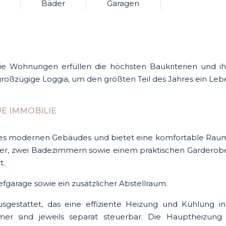
Bäder
Garagen
ie Wohnungen erfüllen die höchsten Baukriterien und i
roßzügige Loggia, um den größten Teil des Jahres ein Leb
E IMMOBILIE
nes modernen Gebäudes und bietet eine komfortable Rauma
r, zwei Badezimmern sowie einem praktischen Garderoben
t.
fgarage sowie ein zusätzlicher Abstellraum.
sgestattet, das eine effiziente Heizung und Kühlung 
r sind jeweils separat steuerbar. Die Hauptheizung e