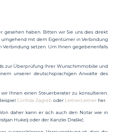
gesehen haben. Bitten wir Sie uns dies direkt
uns umgehend mit dem Eigentümer in Verbindung
 in Verbindung setzen. Um Ihnen gegebenenfalls
ands zur Überprüfung Ihrer Wunschimmobilie und
einem unserer deutschsprachigen Anwälte des
wir Ihnen einen Steuerberater zu konsultieren.
Beispiel
Confida Zagreb
oder
LeitnerLeitner
her.
 Von daher kann er sich auch den Notar wie in
ijan Hukelj oder der Kanzlei Draškić.
 ausgeschlossen. Vorraussetzung ist, dass die