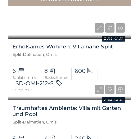
900.000 €
ZUM KAUF
Erholsames Wohnen: Villa nahe Split
Split-Dalmatien, Omiš
6
8
600
Schlafzimmer
Badezimmer
SD-OMI-212-S
700.000 €
Objekt ID
ZUM KAUF
Traumhaftes Ambiente: Villa mit Garten
und Pool
Split-Dalmatien, Omiš
6
4
240