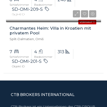
Schlafzimmer
Badezimmer
SD-OMI-209-S
950.000 €
Objekt ID
VERKAUFT
Charmantes Heim: Villa in Kroatien mit
privatem Pool
Split-Dalmatien, Omiš
7
4
313
Schlafzimmer
Badezimmer
SD-OMI-201-S
Objekt ID
CTB BROKERS INTERNATIONAL
CTB Brokers ist ein Unternehmen der CTB GROUP